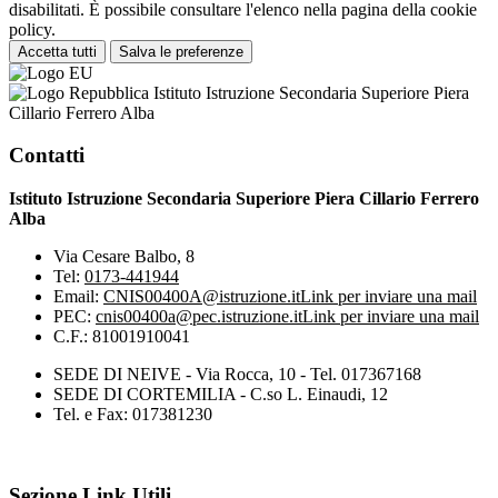
disabilitati. È possibile consultare l'elenco nella pagina della cookie
policy.
Accetta tutti
Salva le preferenze
Istituto Istruzione Secondaria Superiore Piera
Cillario Ferrero Alba
Contatti
Istituto Istruzione Secondaria Superiore Piera Cillario Ferrero
Alba
Via Cesare Balbo, 8
Tel:
0173-441944
Email:
CNIS00400A@istruzione.it
Link per inviare una mail
PEC:
cnis00400a@pec.istruzione.it
Link per inviare una mail
C.F.: 81001910041
SEDE DI NEIVE - Via Rocca, 10 - Tel. 017367168
SEDE DI CORTEMILIA - C.so L. Einaudi, 12
Tel. e Fax: 017381230
Sezione Link Utili