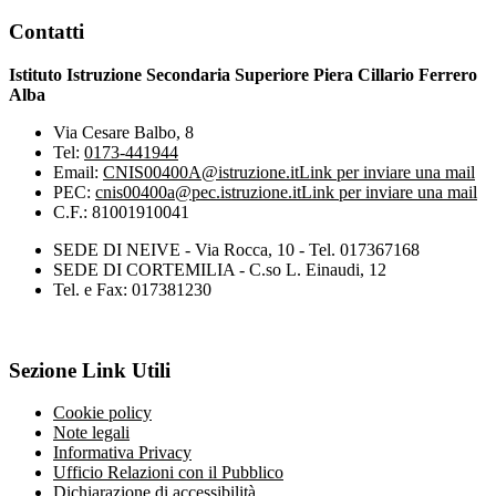
Contatti
Istituto Istruzione Secondaria Superiore Piera Cillario Ferrero
Alba
Via Cesare Balbo, 8
Tel:
0173-441944
Email:
CNIS00400A@istruzione.it
Link per inviare una mail
PEC:
cnis00400a@pec.istruzione.it
Link per inviare una mail
C.F.: 81001910041
SEDE DI NEIVE - Via Rocca, 10 - Tel. 017367168
SEDE DI CORTEMILIA - C.so L. Einaudi, 12
Tel. e Fax: 017381230
Sezione Link Utili
Cookie policy
Note legali
Informativa Privacy
Ufficio Relazioni con il Pubblico
Dichiarazione di accessibilità