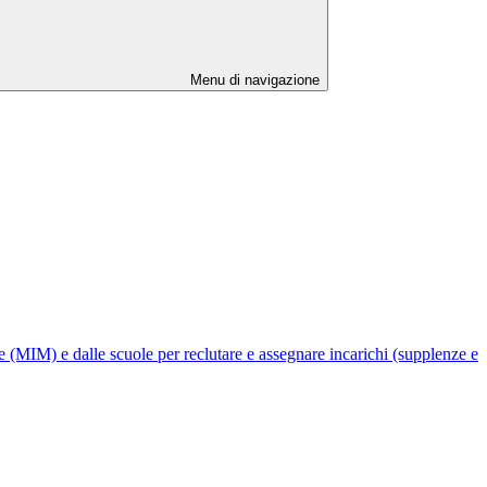
Menu di navigazione
ne (MIM) e dalle scuole per reclutare e assegnare incarichi (supplenze e