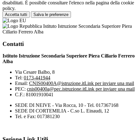
disabilitati. È possibile consultare l'elenco nella pagina della cookie
policy.
Accetta tutti
Salva le preferenze
Istituto Istruzione Secondaria Superiore Piera
Cillario Ferrero Alba
Contatti
Istituto Istruzione Secondaria Superiore Piera Cillario Ferrero
Alba
Via Cesare Balbo, 8
Tel:
0173-441944
Email:
CNIS00400A@istruzione.it
Link per inviare una mail
PEC:
cnis00400a@pec.istruzione.it
Link per inviare una mail
C.F.: 81001910041
SEDE DI NEIVE - Via Rocca, 10 - Tel. 017367168
SEDE DI CORTEMILIA - C.so L. Einaudi, 12
Tel. e Fax: 017381230
Sezione Link Utili