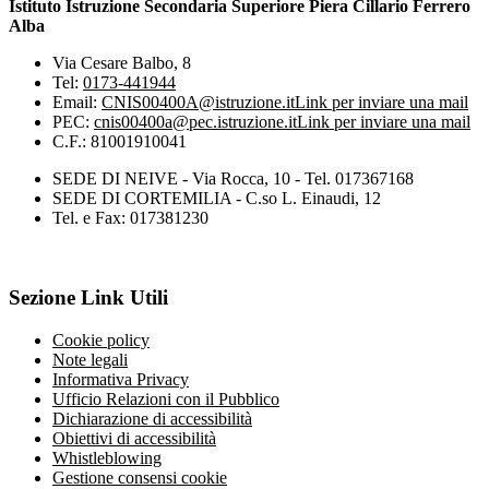
Istituto Istruzione Secondaria Superiore Piera Cillario Ferrero
Alba
Via Cesare Balbo, 8
Tel:
0173-441944
Email:
CNIS00400A@istruzione.it
Link per inviare una mail
PEC:
cnis00400a@pec.istruzione.it
Link per inviare una mail
C.F.: 81001910041
SEDE DI NEIVE - Via Rocca, 10 - Tel. 017367168
SEDE DI CORTEMILIA - C.so L. Einaudi, 12
Tel. e Fax: 017381230
Sezione Link Utili
Cookie policy
Note legali
Informativa Privacy
Ufficio Relazioni con il Pubblico
Dichiarazione di accessibilità
Obiettivi di accessibilità
Whistleblowing
Gestione consensi cookie