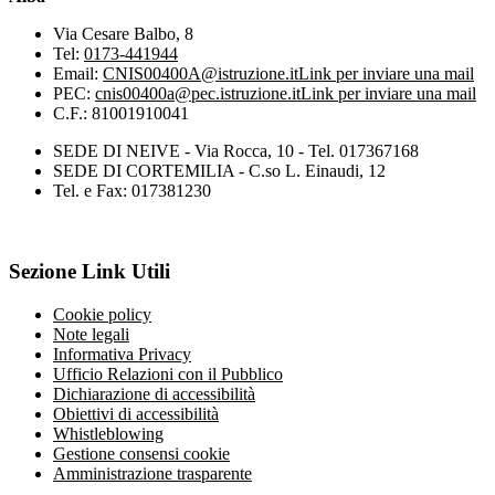
Via Cesare Balbo, 8
Tel:
0173-441944
Email:
CNIS00400A@istruzione.it
Link per inviare una mail
PEC:
cnis00400a@pec.istruzione.it
Link per inviare una mail
C.F.: 81001910041
SEDE DI NEIVE - Via Rocca, 10 - Tel. 017367168
SEDE DI CORTEMILIA - C.so L. Einaudi, 12
Tel. e Fax: 017381230
Sezione Link Utili
Cookie policy
Note legali
Informativa Privacy
Ufficio Relazioni con il Pubblico
Dichiarazione di accessibilità
Obiettivi di accessibilità
Whistleblowing
Gestione consensi cookie
Amministrazione trasparente