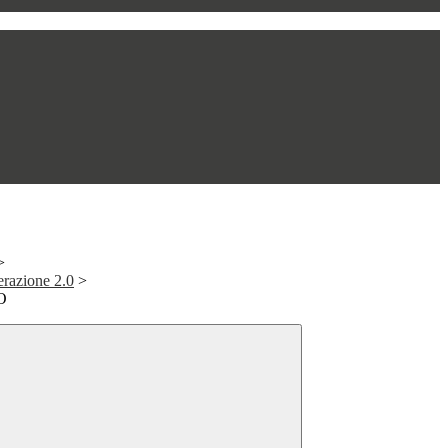
>
erazione 2.0
>
O