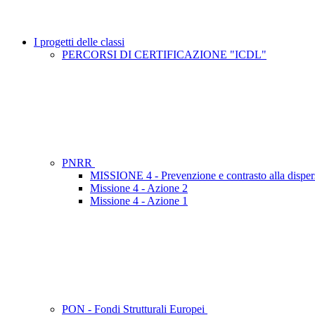
I progetti delle classi
PERCORSI DI CERTIFICAZIONE "ICDL"
PNRR
MISSIONE 4 - Prevenzione e contrasto alla disper
Missione 4 - Azione 2
Missione 4 - Azione 1
PON - Fondi Strutturali Europei