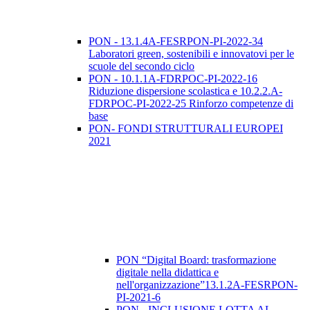
PON - 13.1.4A-FESRPON-PI-2022-34
Laboratori green, sostenibili e innovatovi per le
scuole del secondo ciclo
PON - 10.1.1A-FDRPOC-PI-2022-16
Riduzione dispersione scolastica e 10.2.2.A-
FDRPOC-PI-2022-25 Rinforzo competenze di
base
PON- FONDI STRUTTURALI EUROPEI
2021
PON “Digital Board: trasformazione
digitale nella didattica e
nell'organizzazione”13.1.2A-FESRPON-
PI-2021-6
PON - INCLUSIONE LOTTA AL