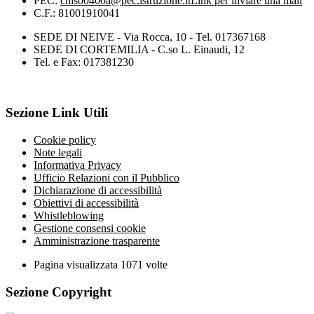
PEC:
cnis00400a@pec.istruzione.it
Link per inviare una mail
C.F.: 81001910041
SEDE DI NEIVE - Via Rocca, 10 - Tel. 017367168
SEDE DI CORTEMILIA - C.so L. Einaudi, 12
Tel. e Fax: 017381230
Sezione Link Utili
Cookie policy
Note legali
Informativa Privacy
Ufficio Relazioni con il Pubblico
Dichiarazione di accessibilità
Obiettivi di accessibilità
Whistleblowing
Gestione consensi cookie
Amministrazione trasparente
Pagina visualizzata
1071
volte
Sezione Copyright