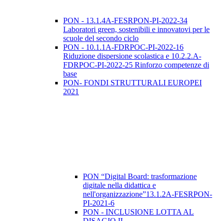
PON - 13.1.4A-FESRPON-PI-2022-34
Laboratori green, sostenibili e innovatovi per le
scuole del secondo ciclo
PON - 10.1.1A-FDRPOC-PI-2022-16
Riduzione dispersione scolastica e 10.2.2.A-
FDRPOC-PI-2022-25 Rinforzo competenze di
base
PON- FONDI STRUTTURALI EUROPEI
2021
PON “Digital Board: trasformazione
digitale nella didattica e
nell'organizzazione”13.1.2A-FESRPON-
PI-2021-6
PON - INCLUSIONE LOTTA AL
DISAGIO II