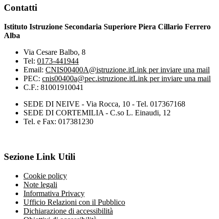
Contatti
Istituto Istruzione Secondaria Superiore Piera Cillario Ferrero
Alba
Via Cesare Balbo, 8
Tel:
0173-441944
Email:
CNIS00400A@istruzione.it
Link per inviare una mail
PEC:
cnis00400a@pec.istruzione.it
Link per inviare una mail
C.F.: 81001910041
SEDE DI NEIVE - Via Rocca, 10 - Tel. 017367168
SEDE DI CORTEMILIA - C.so L. Einaudi, 12
Tel. e Fax: 017381230
Sezione Link Utili
Cookie policy
Note legali
Informativa Privacy
Ufficio Relazioni con il Pubblico
Dichiarazione di accessibilità