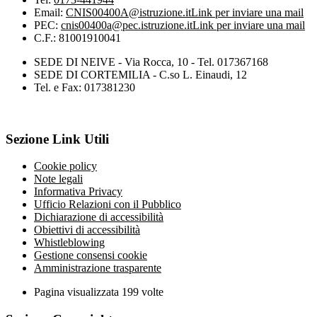
Email:
CNIS00400A@istruzione.it
Link per inviare una mail
PEC:
cnis00400a@pec.istruzione.it
Link per inviare una mail
C.F.: 81001910041
SEDE DI NEIVE - Via Rocca, 10 - Tel. 017367168
SEDE DI CORTEMILIA - C.so L. Einaudi, 12
Tel. e Fax: 017381230
Sezione Link Utili
Cookie policy
Note legali
Informativa Privacy
Ufficio Relazioni con il Pubblico
Dichiarazione di accessibilità
Obiettivi di accessibilità
Whistleblowing
Gestione consensi cookie
Amministrazione trasparente
Pagina visualizzata
199
volte