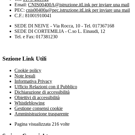
Email:
CNIS00400A@istruzione.it
Link per inviare una mail
PEC:
cnis00400a@pec.istruzione.it
Link per inviare una mail
C.F.: 81001910041
SEDE DI NEIVE - Via Rocca, 10 - Tel. 017367168
SEDE DI CORTEMILIA - C.so L. Einaudi, 12
Tel. e Fax: 017381230
Sezione Link Utili
Cookie policy
Note legali
Informativa Privacy
Ufficio Relazioni con il Pubblico
Dichiarazione di accessibilità
Obiettivi di accessibilità
Whistleblowing
Gestione consensi cookie
Amministrazione trasparente
Pagina visualizzata
216
volte