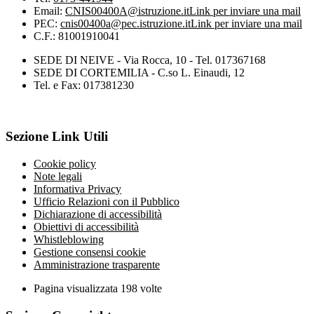
Email:
CNIS00400A@istruzione.it
Link per inviare una mail
PEC:
cnis00400a@pec.istruzione.it
Link per inviare una mail
C.F.: 81001910041
SEDE DI NEIVE - Via Rocca, 10 - Tel. 017367168
SEDE DI CORTEMILIA - C.so L. Einaudi, 12
Tel. e Fax: 017381230
Sezione Link Utili
Cookie policy
Note legali
Informativa Privacy
Ufficio Relazioni con il Pubblico
Dichiarazione di accessibilità
Obiettivi di accessibilità
Whistleblowing
Gestione consensi cookie
Amministrazione trasparente
Pagina visualizzata
198
volte