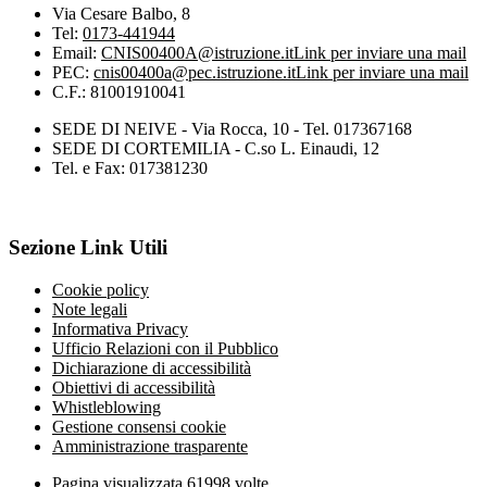
Via Cesare Balbo, 8
Tel:
0173-441944
Email:
CNIS00400A@istruzione.it
Link per inviare una mail
PEC:
cnis00400a@pec.istruzione.it
Link per inviare una mail
C.F.: 81001910041
SEDE DI NEIVE - Via Rocca, 10 - Tel. 017367168
SEDE DI CORTEMILIA - C.so L. Einaudi, 12
Tel. e Fax: 017381230
Sezione Link Utili
Cookie policy
Note legali
Informativa Privacy
Ufficio Relazioni con il Pubblico
Dichiarazione di accessibilità
Obiettivi di accessibilità
Whistleblowing
Gestione consensi cookie
Amministrazione trasparente
Pagina visualizzata
61998
volte