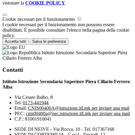
visionare la
COOKIE POLICY
.
Cookie necessari per il funzionamento
I cookie necessari per il funzionamento non possono essere
disabilitati. È possibile consultare l'elenco nella pagina della cookie
policy.
Accetta tutti
Salva le preferenze
Istituto Istruzione Secondaria Superiore Piera
Cillario Ferrero Alba
Contatti
Istituto Istruzione Secondaria Superiore Piera Cillario Ferrero
Alba
Via Cesare Balbo, 8
Tel:
0173-441944
Email:
CNIS00400A@istruzione.it
Link per inviare una mail
PEC:
cnis00400a@pec.istruzione.it
Link per inviare una mail
C.F.: 81001910041
SEDE DI NEIVE - Via Rocca, 10 - Tel. 017367168
SEDE DI CORTEMILIA - C.so L. Einaudi, 12