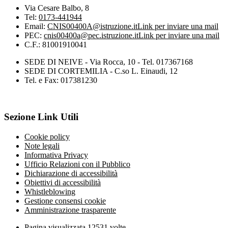
Via Cesare Balbo, 8
Tel:
0173-441944
Email:
CNIS00400A@istruzione.it
Link per inviare una mail
PEC:
cnis00400a@pec.istruzione.it
Link per inviare una mail
C.F.: 81001910041
SEDE DI NEIVE - Via Rocca, 10 - Tel. 017367168
SEDE DI CORTEMILIA - C.so L. Einaudi, 12
Tel. e Fax: 017381230
Sezione Link Utili
Cookie policy
Note legali
Informativa Privacy
Ufficio Relazioni con il Pubblico
Dichiarazione di accessibilità
Obiettivi di accessibilità
Whistleblowing
Gestione consensi cookie
Amministrazione trasparente
Pagina visualizzata
12531
volte