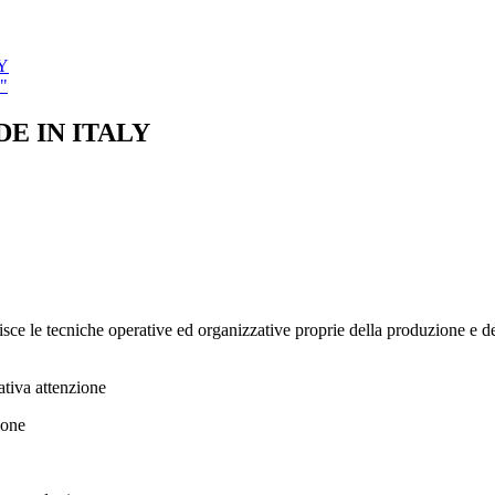
Y
y"
E IN ITALY
isce le tecniche operative ed organizzative proprie della produzione e del
ativa attenzione
ione