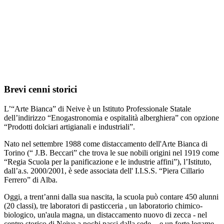
Brevi cenni storici
L’“Arte Bianca” di Neive è un Istituto Professionale Statale
dell’indirizzo “Enogastronomia e ospitalità alberghiera” con opzione
“Prodotti dolciari artigianali e industriali”.
Nato nel settembre 1988 come distaccamento dell'Arte Bianca di
Torino (“ J.B. Beccari” che trova le sue nobili origini nel 1919 come
“Regia Scuola per la panificazione e le industrie affini”), l’Istituto,
dall’a.s. 2000/2001, è sede associata dell' I.I.S.S. “Piera Cillario
Ferrero” di Alba.
Oggi, a trent’anni dalla sua nascita, la scuola può contare 450 alunni
(20 classi), tre laboratori di pasticceria , un laboratorio chimico-
biologico, un'aula magna, un distaccamento nuovo di zecca - nel
centro storico di Neive a pochi passi dalla sede - e un forte legame