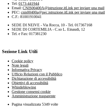
Tel:
0173-441944
Email:
CNIS00400A@istruzione.it
Link per inviare una mail
PEC:
cnis00400a@pec.istruzione.it
Link per inviare una mail
C.F.: 81001910041
SEDE DI NEIVE - Via Rocca, 10 - Tel. 017367168
SEDE DI CORTEMILIA - C.so L. Einaudi, 12
Tel. e Fax: 017381230
Sezione Link Utili
Cookie policy
Note legali
Informativa Privacy
Ufficio Relazioni con il Pubblico
Dichiarazione di accessibilità
Obiettivi di accessibilità
Whistleblowing
Gestione consensi cookie
Amministrazione trasparente
Pagina visualizzata
5349
volte