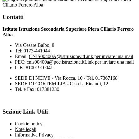
Cillario Ferrero Alba
Contatti
Istituto Istruzione Secondaria Superiore Piera Cillario Ferrero
Alba
Via Cesare Balbo, 8
Tel:
0173-441944
Email:
CNIS00400A@istruzione.it
Link per inviare una mail
PEC:
cnis00400a@pec.istruzione.it
Link per inviare una mail
C.F.: 81001910041
SEDE DI NEIVE - Via Rocca, 10 - Tel. 017367168
SEDE DI CORTEMILIA - C.so L. Einaudi, 12
Tel. e Fax: 017381230
Sezione Link Utili
Cookie policy
Note legali
Informativa Privacy