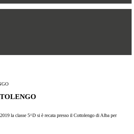
NGO
TTOLENGO
019 la classe 5^D si è recata presso il Cottolengo di Alba per