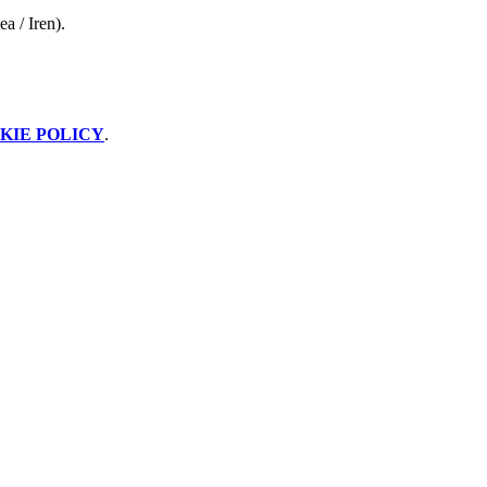
a / Iren).
KIE POLICY
.