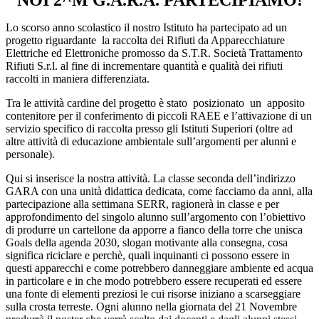
NOI 2^M G.A.R.A. PARTECIPIAMO!
Lo scorso anno scolastico il nostro Istituto ha partecipato ad un
progetto riguardante la raccolta dei Rifiuti da Apparecchiature
Elettriche ed Elettroniche promosso da S.T.R. Società Trattamento
Rifiuti S.r.l. al fine di incrementare quantità e qualità dei rifiuti
raccolti in maniera differenziata.
Tra le attività cardine del progetto è stato posizionato un apposito
contenitore per il conferimento di piccoli RAEE e l’attivazione di un
servizio specifico di raccolta presso gli Istituti Superiori (oltre ad
altre attività di educazione ambientale sull’argomenti per alunni e
personale).
Qui si inserisce la nostra attività. La classe seconda dell’indirizzo
GARA con una unità didattica dedicata, come facciamo da anni, alla
partecipazione alla settimana SERR, ragionerà in classe e per
approfondimento del singolo alunno sull’argomento con l’obiettivo
di produrre un cartellone da apporre a fianco della torre che unisca
Goals della agenda 2030, slogan motivante alla consegna, cosa
significa riciclare e perchè, quali inquinanti ci possono essere in
questi apparecchi e come potrebbero danneggiare ambiente ed acqua
in particolare e in che modo potrebbero essere recuperati ed essere
una fonte di elementi preziosi le cui risorse iniziano a scarseggiare
sulla crosta terreste. Ogni alunno nella giornata del 21 Novembre