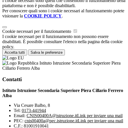
I cookie necessari sono quelli che consentono il funzionamento della
piattaforma e non è possibile disabilitarli.
Per conoscere quali sono i cookie necessari al funzionamento potete
visionare la
COOKIE POLICY
.
Cookie necessari per il funzionamento
I cookie necessari per il funzionamento non possono essere
disabilitati. È possibile consultare l'elenco nella pagina della cookie
policy.
Accetta tutti
Salva le preferenze
Istituto Istruzione Secondaria Superiore Piera
Cillario Ferrero Alba
Contatti
Istituto Istruzione Secondaria Superiore Piera Cillario Ferrero
Alba
Via Cesare Balbo, 8
Tel:
0173-441944
Email:
CNIS00400A@istruzione.it
Link per inviare una mail
PEC:
cnis00400a@pec.istruzione.it
Link per inviare una mail
C.F.: 81001910041