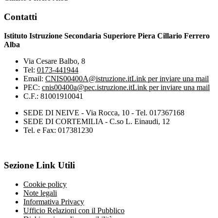
Contatti
Istituto Istruzione Secondaria Superiore Piera Cillario Ferrero
Alba
Via Cesare Balbo, 8
Tel:
0173-441944
Email:
CNIS00400A@istruzione.it
Link per inviare una mail
PEC:
cnis00400a@pec.istruzione.it
Link per inviare una mail
C.F.: 81001910041
SEDE DI NEIVE - Via Rocca, 10 - Tel. 017367168
SEDE DI CORTEMILIA - C.so L. Einaudi, 12
Tel. e Fax: 017381230
Sezione Link Utili
Cookie policy
Note legali
Informativa Privacy
Ufficio Relazioni con il Pubblico