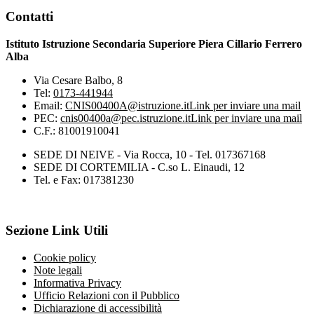
Contatti
Istituto Istruzione Secondaria Superiore Piera Cillario Ferrero
Alba
Via Cesare Balbo, 8
Tel:
0173-441944
Email:
CNIS00400A@istruzione.it
Link per inviare una mail
PEC:
cnis00400a@pec.istruzione.it
Link per inviare una mail
C.F.: 81001910041
SEDE DI NEIVE - Via Rocca, 10 - Tel. 017367168
SEDE DI CORTEMILIA - C.so L. Einaudi, 12
Tel. e Fax: 017381230
Sezione Link Utili
Cookie policy
Note legali
Informativa Privacy
Ufficio Relazioni con il Pubblico
Dichiarazione di accessibilità