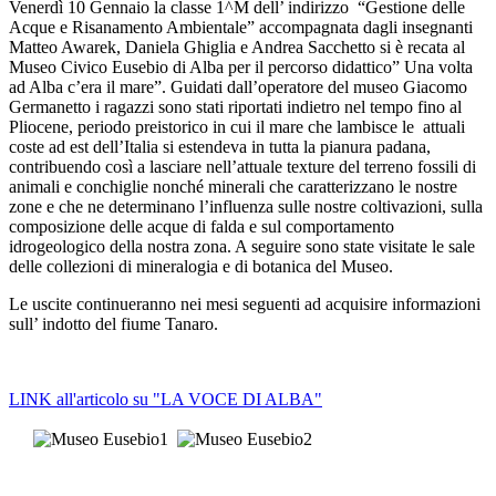
Venerdì 10 Gennaio la classe 1^M dell’ indirizzo
“Gestione delle
Acque e Risanamento Ambientale” accompagnata dagli insegnanti
Matteo Awarek, Daniela Ghiglia e Andrea Sacchetto si è recata al
Museo Civico Eusebio di Alba per il percorso didattico” Una volta
ad Alba c’era il mare”. Guidati dall’operatore del museo Giacomo
Germanetto i ragazzi sono stati riportati indietro nel tempo fino al
Pliocene, periodo preistorico in cui il mare che lambisce le attuali
coste ad est dell’Italia si estendeva in tutta la pianura padana,
contribuendo così a lasciare nell’attuale texture del terreno fossili di
animali e conchiglie nonché minerali che caratterizzano le nostre
zone e che ne determinano l’influenza sulle nostre coltivazioni, sulla
composizione delle acque di falda e sul comportamento
idrogeologico della nostra zona. A seguire sono state visitate le sale
delle collezioni di mineralogia e di botanica del Museo.
Le uscite continueranno nei mesi seguenti ad acquisire informazioni
sull’ indotto del fiume Tanaro.
LINK all'articolo su "LA VOCE DI ALBA"