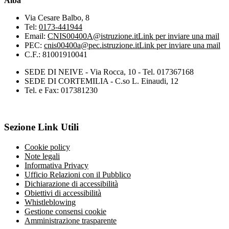
Alba
Via Cesare Balbo, 8
Tel:
0173-441944
Email:
CNIS00400A@istruzione.it
Link per inviare una mail
PEC:
cnis00400a@pec.istruzione.it
Link per inviare una mail
C.F.: 81001910041
SEDE DI NEIVE - Via Rocca, 10 - Tel. 017367168
SEDE DI CORTEMILIA - C.so L. Einaudi, 12
Tel. e Fax: 017381230
Sezione Link Utili
Cookie policy
Note legali
Informativa Privacy
Ufficio Relazioni con il Pubblico
Dichiarazione di accessibilità
Obiettivi di accessibilità
Whistleblowing
Gestione consensi cookie
Amministrazione trasparente