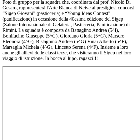
Foto di gruppo per la squadra che, coordinata dal prof. Nicolò Di
Gesaro, rappresenterà l'Arte Bianca di Neive ai prestigiosi concorsi
“Sigep Giovani” (pasticceria) e “Young Ideas Contest”
(panificazione) in occasione della 40esima edizione del Sigep
(Salone Internazionale di Gelateria, Pasticceria, Panificazione) di
Rimini. La squadra è composta da Battaglino Andrea (5^I),
Bonifacino Giuseppe (5^G), Giordano Gloria (5^G), Marsero
Eleonora (4^G), Bistagnino Andrea (5^G) Vinai Alberto (5^F),
Marsaglia Michela (4^G), Lincetto Serena (4^F). Insieme a loro
anche gli allievi delle classi terze, che visiteranno il Sigep nel loro
viaggio di istruzione. In bocca al lupo, ragazzi!!!