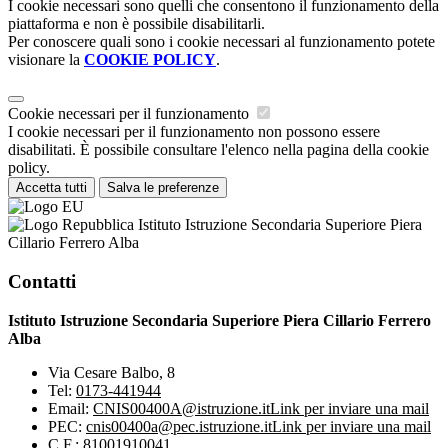
I cookie necessari sono quelli che consentono il funzionamento della
piattaforma e non è possibile disabilitarli.
Per conoscere quali sono i cookie necessari al funzionamento potete
visionare la
COOKIE POLICY
.
Cookie necessari per il funzionamento
I cookie necessari per il funzionamento non possono essere
disabilitati. È possibile consultare l'elenco nella pagina della cookie
policy.
Accetta tutti
Salva le preferenze
Istituto Istruzione Secondaria Superiore Piera
Cillario Ferrero Alba
Contatti
Istituto Istruzione Secondaria Superiore Piera Cillario Ferrero
Alba
Via Cesare Balbo, 8
Tel:
0173-441944
Email:
CNIS00400A@istruzione.it
Link per inviare una mail
PEC:
cnis00400a@pec.istruzione.it
Link per inviare una mail
C.F.: 81001910041