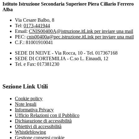
Istituto Istruzione Secondaria Superiore Piera Cillario Ferrero
Alba
Via Cesare Balbo, 8
Tel:
0173-441944
Email:
CNIS00400A@istruzione.it
Link per inviare una mail
PEC:
cnis00400a@pec.istruzione.it
Link per inviare una mail
C.F.: 81001910041
SEDE DI NEIVE - Via Rocca, 10 - Tel. 017367168
SEDE DI CORTEMILIA - C.so L. Einaudi, 12
Tel. e Fax: 017381230
Sezione Link Utili
Cookie policy
Note legali
Informativa Privacy
Ufficio Relazioni con il Pubblico
Dichiarazione di accessibilità
Obiettivi di accessibilità
Whistleblowing
Gestione consensi cookie