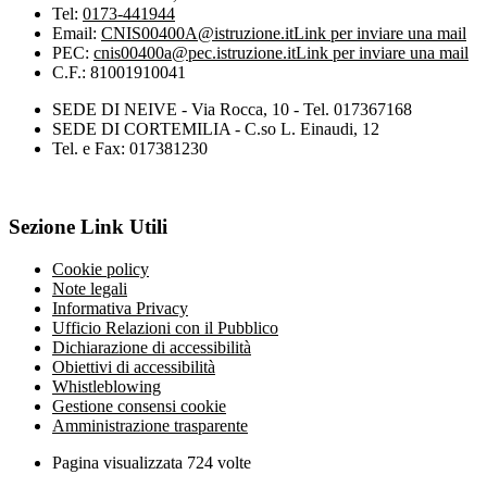
Tel:
0173-441944
Email:
CNIS00400A@istruzione.it
Link per inviare una mail
PEC:
cnis00400a@pec.istruzione.it
Link per inviare una mail
C.F.: 81001910041
SEDE DI NEIVE - Via Rocca, 10 - Tel. 017367168
SEDE DI CORTEMILIA - C.so L. Einaudi, 12
Tel. e Fax: 017381230
Sezione Link Utili
Cookie policy
Note legali
Informativa Privacy
Ufficio Relazioni con il Pubblico
Dichiarazione di accessibilità
Obiettivi di accessibilità
Whistleblowing
Gestione consensi cookie
Amministrazione trasparente
Pagina visualizzata
724
volte