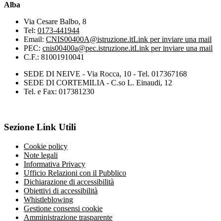
Alba
Via Cesare Balbo, 8
Tel:
0173-441944
Email:
CNIS00400A@istruzione.it
Link per inviare una mail
PEC:
cnis00400a@pec.istruzione.it
Link per inviare una mail
C.F.: 81001910041
SEDE DI NEIVE - Via Rocca, 10 - Tel. 017367168
SEDE DI CORTEMILIA - C.so L. Einaudi, 12
Tel. e Fax: 017381230
Sezione Link Utili
Cookie policy
Note legali
Informativa Privacy
Ufficio Relazioni con il Pubblico
Dichiarazione di accessibilità
Obiettivi di accessibilità
Whistleblowing
Gestione consensi cookie
Amministrazione trasparente