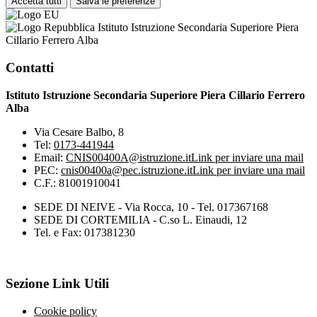
Accetta tutti
Salva le preferenze
Istituto Istruzione Secondaria Superiore Piera
Cillario Ferrero Alba
Contatti
Istituto Istruzione Secondaria Superiore Piera Cillario Ferrero
Alba
Via Cesare Balbo, 8
Tel:
0173-441944
Email:
CNIS00400A@istruzione.it
Link per inviare una mail
PEC:
cnis00400a@pec.istruzione.it
Link per inviare una mail
C.F.: 81001910041
SEDE DI NEIVE - Via Rocca, 10 - Tel. 017367168
SEDE DI CORTEMILIA - C.so L. Einaudi, 12
Tel. e Fax: 017381230
Sezione Link Utili
Cookie policy