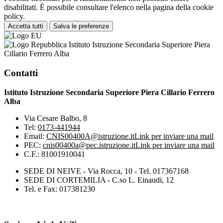
disabilitati. È possibile consultare l'elenco nella pagina della cookie
policy.
Accetta tutti
Salva le preferenze
Istituto Istruzione Secondaria Superiore Piera
Cillario Ferrero Alba
Contatti
Istituto Istruzione Secondaria Superiore Piera Cillario Ferrero
Alba
Via Cesare Balbo, 8
Tel:
0173-441944
Email:
CNIS00400A@istruzione.it
Link per inviare una mail
PEC:
cnis00400a@pec.istruzione.it
Link per inviare una mail
C.F.: 81001910041
SEDE DI NEIVE - Via Rocca, 10 - Tel. 017367168
SEDE DI CORTEMILIA - C.so L. Einaudi, 12
Tel. e Fax: 017381230