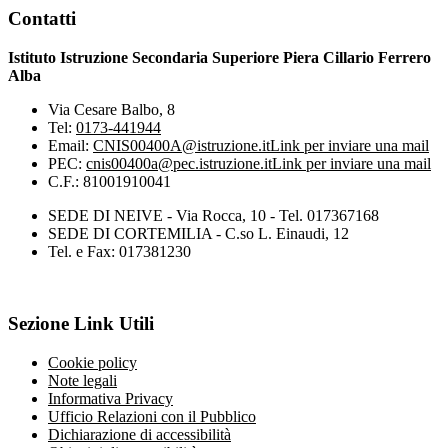
Contatti
Istituto Istruzione Secondaria Superiore Piera Cillario Ferrero
Alba
Via Cesare Balbo, 8
Tel:
0173-441944
Email:
CNIS00400A@istruzione.it
Link per inviare una mail
PEC:
cnis00400a@pec.istruzione.it
Link per inviare una mail
C.F.: 81001910041
SEDE DI NEIVE - Via Rocca, 10 - Tel. 017367168
SEDE DI CORTEMILIA - C.so L. Einaudi, 12
Tel. e Fax: 017381230
Sezione Link Utili
Cookie policy
Note legali
Informativa Privacy
Ufficio Relazioni con il Pubblico
Dichiarazione di accessibilità