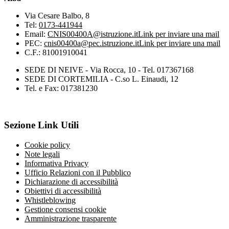
Via Cesare Balbo, 8
Tel:
0173-441944
Email:
CNIS00400A@istruzione.it
Link per inviare una mail
PEC:
cnis00400a@pec.istruzione.it
Link per inviare una mail
C.F.: 81001910041
SEDE DI NEIVE - Via Rocca, 10 - Tel. 017367168
SEDE DI CORTEMILIA - C.so L. Einaudi, 12
Tel. e Fax: 017381230
Sezione Link Utili
Cookie policy
Note legali
Informativa Privacy
Ufficio Relazioni con il Pubblico
Dichiarazione di accessibilità
Obiettivi di accessibilità
Whistleblowing
Gestione consensi cookie
Amministrazione trasparente