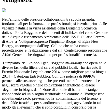
Vottignasco.
Nell’ambito delle preziose collaborazioni tra scuola azienda,
fondamentali per la formazione professionale, si è svolta prima delle
vacanze natalizie la visita aziendale della Dirigente Scolastica
dott.ssa Paola Boggetto e dei docenti di indirizzo del corso Gestione
delle Acque e risanamento Ambientale dell’IISS P. Cillario Ferrero
di Alba a Vottignasco,presso l’impianto Biogas di Egea New
Energy, accompagnati dall’ing. Cellino che ne ha curato
progettazione e realizzazione e dal sig. Contegiacomo responsabile
Affari Generali che ringraziamo per professionalità e cortesia.
L’impianto del Gruppo Egea, soggetto
multiutility
che opera nelle
diverse fasi della filiera dei servizi pubblici locali, ha ricevuto il
Premio Nazionale Legambiente 2014, come migliore pratica biogas
2014 – Categoria Enti Pubblici. Con una potenza di 999KW
permette alle sostanze organiche presenti nei reflui zootecnici e
negli scarti vegetali o nelle coltivazioni energetiche di essere
degradate in biogas dall’azione di colonie di batteri metanigeni,
rispondendo ad un bisogno territoriale del comune di Vottignascodi
abbattimento azoto prevenendo la contaminazione del terreno e
delle falde freatiche per spandimento liquami, agevolando in tal
modo gli allevamenti che si sono costituiti in consorzio per la