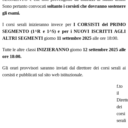
Sono pertanto convocati
soltanto i corsisti che dovranno sostenere
gli esami.
I corsi serali inizieranno invece per
I CORSISTI del PRIMO
SEGMENTO (1^R e 1^S) e per i NUOVI ISCRITTI AGLI
ALTRI SEGMENTI
giorno
11 settembre 2025
alle ore 18:00.
Tutte le altre classi
INIZIERANNO
giorno
12 settembre 2025 alle
ore 18:00.
Gli orari provvisori saranno inviati dal direttore dei corsi serali ai
corsisti e pubblicati sul sito web istituzionale.
f.to
il
Dirett
dei
corsi
serali