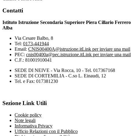
Contatti
Istituto Istruzione Secondaria Superiore Piera Cillario Ferrero
Alba
Via Cesare Balbo, 8
Tel:
0173-441944
Email:
CNIS00400A@istruzione.it
Link per inviare una mail
PEC:
cnis00400a@pec.istruzione.it
Link per inviare una mail
C.F.: 81001910041
SEDE DI NEIVE - Via Rocca, 10 - Tel. 017367168
SEDE DI CORTEMILIA - C.so L. Einaudi, 12
Tel. e Fax: 017381230
Sezione Link Utili
Cookie policy
Note legali
Informativa Privacy
Ufficio Relazioni con il Pubblico