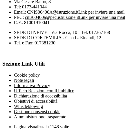
Via Cesare Balbo, 8
Tel:
0173-441944
Email:
CNIS00400A@istruzione.it
Link per inviare una mail
PEC:
cnis00400a@pec.istruzione.it
Link per inviare una mail
C.F.: 81001910041
SEDE DI NEIVE - Via Rocca, 10 - Tel. 017367168
SEDE DI CORTEMILIA - C.so L. Einaudi, 12
Tel. e Fax: 017381230
Sezione Link Utili
Cookie policy
Note legali
Informativa Privacy
Ufficio Relazioni con il Pubblico
Dichiarazione di accessibilità
Obiettivi di accessibilità
Whistleblowing
Gestione consensi cookie
Amministrazione trasparente
Pagina visualizzata
1148
volte