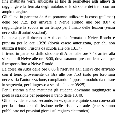
fine mattinata verrà anticipata al fine di permettere agli allievi di
raggiungere la fermata degli autobus e la stazione dei treni con un
ampio margine.
Gli allievi in partenza da Asti potranno utilizzare la corsa (pullman)
delle ore 7.25 per arrivare a Neive Rondò alle ore 8.07 e
raggiungere la scuola in un tempo per l’inizio delle lezioni (senza
necessità di autorizzazioni).
La corsa per il ritorno a Asti con la fermata a Neive Rondò è
prevista per le ore 13:26 (
dovrà essere autorizzata, per chi non
utilizza il treno, l’uscita da scuola alle ore 13.17)
.
Il treno in partenza dalla stazione di Alba alle ore 7.48 arriva alla
stazione di Neive alle ore 8:00, dove saranno presenti le navette per
il trasporto fino a Neive Rondò.
La corsa da Alba delle ore 8:03 è riservata agli allievi che arrivano
con il treno proveniente da Bra alle ore 7.53
(solo per loro sarà
necessaria l’autorizzazione, compilando l’apposito modulo da ritirare
in segreteria, per l’ingresso a scuola alle ore 08:25)
.
Per il ritorno a fine mattinata gli studenti dovranno raggiungere a
piedi la stazione per prendere il treno delle 13.40.
Gli allievi delle classi seconde, terze, quarte e quinte
sono convocati
per la prima ora di lezione nelle rispettive aule (che saranno
pubblicate nei prossimi giorni sul registro elettronico).