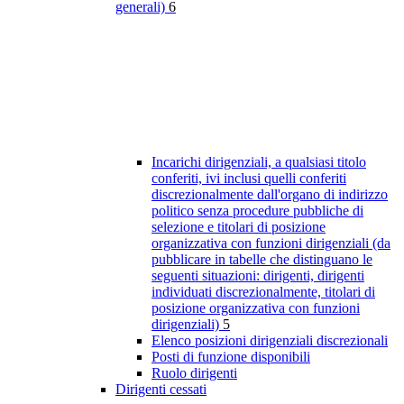
generali)
6
Incarichi dirigenziali, a qualsiasi titolo
conferiti, ivi inclusi quelli conferiti
discrezionalmente dall'organo di indirizzo
politico senza procedure pubbliche di
selezione e titolari di posizione
organizzativa con funzioni dirigenziali (da
pubblicare in tabelle che distinguano le
seguenti situazioni: dirigenti, dirigenti
individuati discrezionalmente, titolari di
posizione organizzativa con funzioni
dirigenziali)
5
Elenco posizioni dirigenziali discrezionali
Posti di funzione disponibili
Ruolo dirigenti
Dirigenti cessati