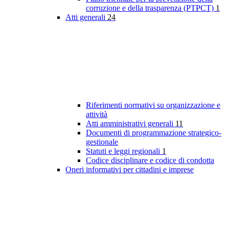
corruzione e della trasparenza (PTPCT)
1
Atti generali
24
Riferimenti normativi su organizzazione e
attività
Atti amministrativi generali
11
Documenti di programmazione strategico-
gestionale
Statuti e leggi regionali
1
Codice disciplinare e codice di condotta
Oneri informativi per cittadini e imprese