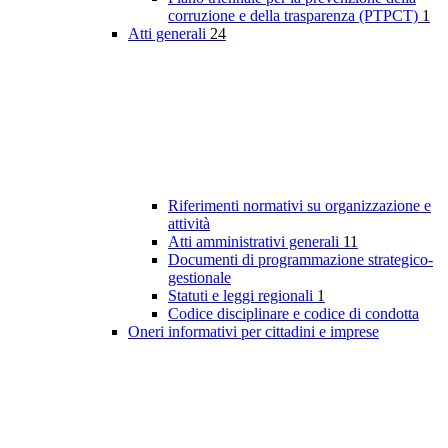
corruzione e della trasparenza (PTPCT)
1
Atti generali
24
Riferimenti normativi su organizzazione e
attività
Atti amministrativi generali
11
Documenti di programmazione strategico-
gestionale
Statuti e leggi regionali
1
Codice disciplinare e codice di condotta
Oneri informativi per cittadini e imprese