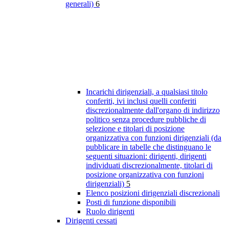
generali)
6
Incarichi dirigenziali, a qualsiasi titolo
conferiti, ivi inclusi quelli conferiti
discrezionalmente dall'organo di indirizzo
politico senza procedure pubbliche di
selezione e titolari di posizione
organizzativa con funzioni dirigenziali (da
pubblicare in tabelle che distinguano le
seguenti situazioni: dirigenti, dirigenti
individuati discrezionalmente, titolari di
posizione organizzativa con funzioni
dirigenziali)
5
Elenco posizioni dirigenziali discrezionali
Posti di funzione disponibili
Ruolo dirigenti
Dirigenti cessati