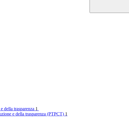
 e della trasparenza
1
rruzione e della trasparenza (PTPCT)
1