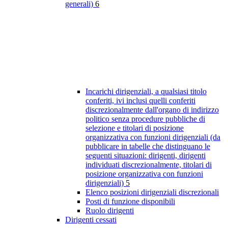
generali)
6
Incarichi dirigenziali, a qualsiasi titolo
conferiti, ivi inclusi quelli conferiti
discrezionalmente dall'organo di indirizzo
politico senza procedure pubbliche di
selezione e titolari di posizione
organizzativa con funzioni dirigenziali (da
pubblicare in tabelle che distinguano le
seguenti situazioni: dirigenti, dirigenti
individuati discrezionalmente, titolari di
posizione organizzativa con funzioni
dirigenziali)
5
Elenco posizioni dirigenziali discrezionali
Posti di funzione disponibili
Ruolo dirigenti
Dirigenti cessati