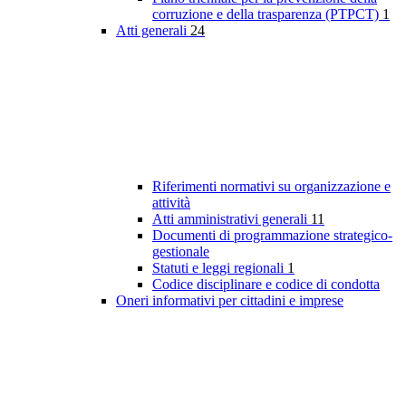
corruzione e della trasparenza (PTPCT)
1
Atti generali
24
Riferimenti normativi su organizzazione e
attività
Atti amministrativi generali
11
Documenti di programmazione strategico-
gestionale
Statuti e leggi regionali
1
Codice disciplinare e codice di condotta
Oneri informativi per cittadini e imprese