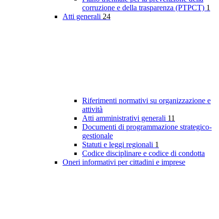
corruzione e della trasparenza (PTPCT)
1
Atti generali
24
Riferimenti normativi su organizzazione e
attività
Atti amministrativi generali
11
Documenti di programmazione strategico-
gestionale
Statuti e leggi regionali
1
Codice disciplinare e codice di condotta
Oneri informativi per cittadini e imprese