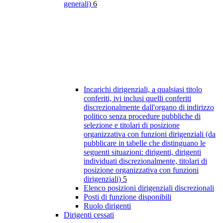
generali)
6
Incarichi dirigenziali, a qualsiasi titolo
conferiti, ivi inclusi quelli conferiti
discrezionalmente dall'organo di indirizzo
politico senza procedure pubbliche di
selezione e titolari di posizione
organizzativa con funzioni dirigenziali (da
pubblicare in tabelle che distinguano le
seguenti situazioni: dirigenti, dirigenti
individuati discrezionalmente, titolari di
posizione organizzativa con funzioni
dirigenziali)
5
Elenco posizioni dirigenziali discrezionali
Posti di funzione disponibili
Ruolo dirigenti
Dirigenti cessati