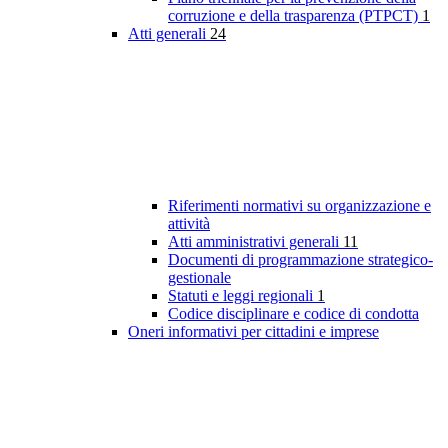
corruzione e della trasparenza (PTPCT)
1
Atti generali
24
Riferimenti normativi su organizzazione e
attività
Atti amministrativi generali
11
Documenti di programmazione strategico-
gestionale
Statuti e leggi regionali
1
Codice disciplinare e codice di condotta
Oneri informativi per cittadini e imprese