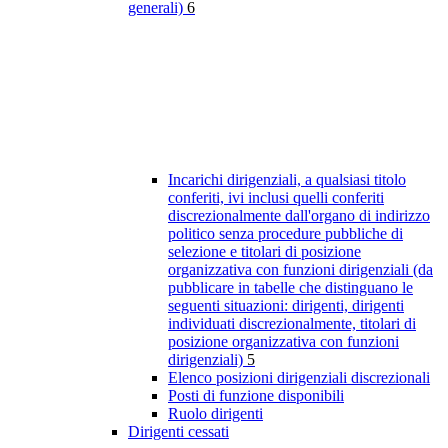
generali)
6
Incarichi dirigenziali, a qualsiasi titolo
conferiti, ivi inclusi quelli conferiti
discrezionalmente dall'organo di indirizzo
politico senza procedure pubbliche di
selezione e titolari di posizione
organizzativa con funzioni dirigenziali (da
pubblicare in tabelle che distinguano le
seguenti situazioni: dirigenti, dirigenti
individuati discrezionalmente, titolari di
posizione organizzativa con funzioni
dirigenziali)
5
Elenco posizioni dirigenziali discrezionali
Posti di funzione disponibili
Ruolo dirigenti
Dirigenti cessati