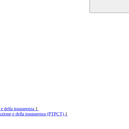
 e della trasparenza
1
rruzione e della trasparenza (PTPCT)
1