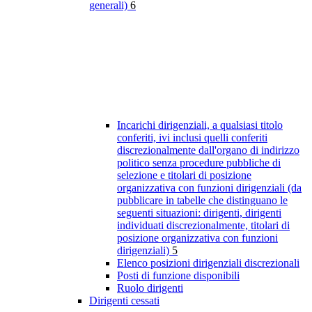
generali)
6
Incarichi dirigenziali, a qualsiasi titolo
conferiti, ivi inclusi quelli conferiti
discrezionalmente dall'organo di indirizzo
politico senza procedure pubbliche di
selezione e titolari di posizione
organizzativa con funzioni dirigenziali (da
pubblicare in tabelle che distinguano le
seguenti situazioni: dirigenti, dirigenti
individuati discrezionalmente, titolari di
posizione organizzativa con funzioni
dirigenziali)
5
Elenco posizioni dirigenziali discrezionali
Posti di funzione disponibili
Ruolo dirigenti
Dirigenti cessati