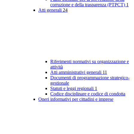
corruzione e della trasparenza (PTPCT)
1
Atti generali
24
Riferimenti normativi su organizzazione e
attività
Atti amministrativi generali
11
Documenti di programmazione strategico-
gestionale
Statuti e leggi regionali
1
Codice disciplinare e codice di condotta
Oneri informativi per cittadini e imprese