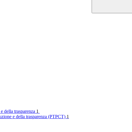
 e della trasparenza
1
rruzione e della trasparenza (PTPCT)
1