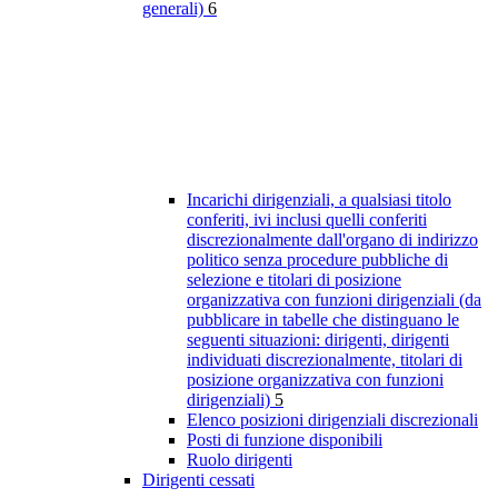
generali)
6
Incarichi dirigenziali, a qualsiasi titolo
conferiti, ivi inclusi quelli conferiti
discrezionalmente dall'organo di indirizzo
politico senza procedure pubbliche di
selezione e titolari di posizione
organizzativa con funzioni dirigenziali (da
pubblicare in tabelle che distinguano le
seguenti situazioni: dirigenti, dirigenti
individuati discrezionalmente, titolari di
posizione organizzativa con funzioni
dirigenziali)
5
Elenco posizioni dirigenziali discrezionali
Posti di funzione disponibili
Ruolo dirigenti
Dirigenti cessati