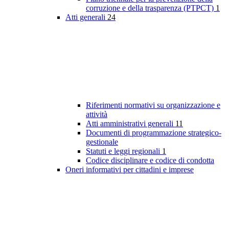
corruzione e della trasparenza (PTPCT)
1
Atti generali
24
Riferimenti normativi su organizzazione e
attività
Atti amministrativi generali
11
Documenti di programmazione strategico-
gestionale
Statuti e leggi regionali
1
Codice disciplinare e codice di condotta
Oneri informativi per cittadini e imprese