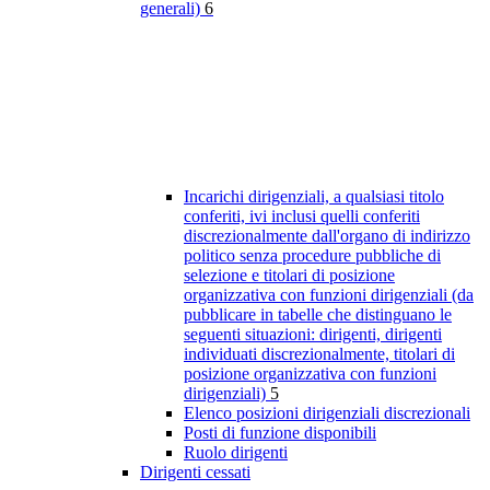
generali)
6
Incarichi dirigenziali, a qualsiasi titolo
conferiti, ivi inclusi quelli conferiti
discrezionalmente dall'organo di indirizzo
politico senza procedure pubbliche di
selezione e titolari di posizione
organizzativa con funzioni dirigenziali (da
pubblicare in tabelle che distinguano le
seguenti situazioni: dirigenti, dirigenti
individuati discrezionalmente, titolari di
posizione organizzativa con funzioni
dirigenziali)
5
Elenco posizioni dirigenziali discrezionali
Posti di funzione disponibili
Ruolo dirigenti
Dirigenti cessati