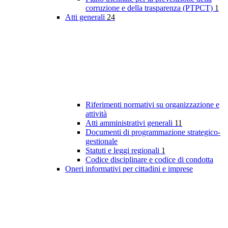
corruzione e della trasparenza (PTPCT)
1
Atti generali
24
Riferimenti normativi su organizzazione e
attività
Atti amministrativi generali
11
Documenti di programmazione strategico-
gestionale
Statuti e leggi regionali
1
Codice disciplinare e codice di condotta
Oneri informativi per cittadini e imprese