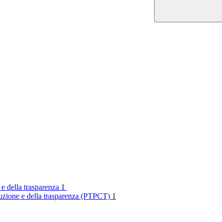
 e della trasparenza
1
rruzione e della trasparenza (PTPCT)
1